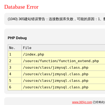
Database Error
(1040) 365建站错误警告：连接数据库失败，可能的原因：1、数
PHP Debug
No.
File
1
/index.php
2
/source/function/function_extend.php
3
/source/class/jzmysql.class.php
4
/source/class/jzmysql.class.php
5
/source/class/jzmysql.class.php
6
/source/class/jzmysql.class.php
www.365jz.com
已经将此