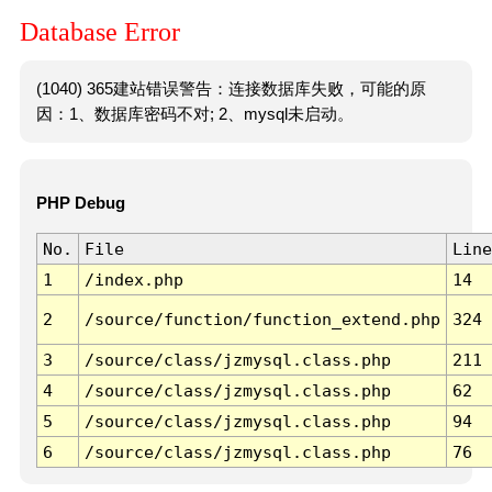
Database Error
(1040) 365建站错误警告：连接数据库失败，可能的原
因：1、数据库密码不对; 2、mysql未启动。
PHP Debug
No.
File
Line
1
/index.php
14
2
/source/function/function_extend.php
324
3
/source/class/jzmysql.class.php
211
4
/source/class/jzmysql.class.php
62
5
/source/class/jzmysql.class.php
94
6
/source/class/jzmysql.class.php
76