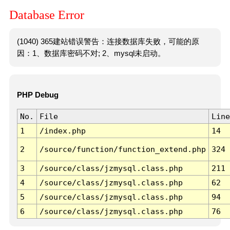
Database Error
(1040) 365建站错误警告：连接数据库失败，可能的原
因：1、数据库密码不对; 2、mysql未启动。
PHP Debug
No.
File
Line
1
/index.php
14
2
/source/function/function_extend.php
324
3
/source/class/jzmysql.class.php
211
4
/source/class/jzmysql.class.php
62
5
/source/class/jzmysql.class.php
94
6
/source/class/jzmysql.class.php
76