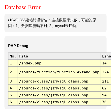
Database Error
(1040) 365建站错误警告：连接数据库失败，可能的原
因：1、数据库密码不对; 2、mysql未启动。
PHP Debug
No.
File
Line
1
/index.php
14
2
/source/function/function_extend.php
324
3
/source/class/jzmysql.class.php
211
4
/source/class/jzmysql.class.php
62
5
/source/class/jzmysql.class.php
94
6
/source/class/jzmysql.class.php
76