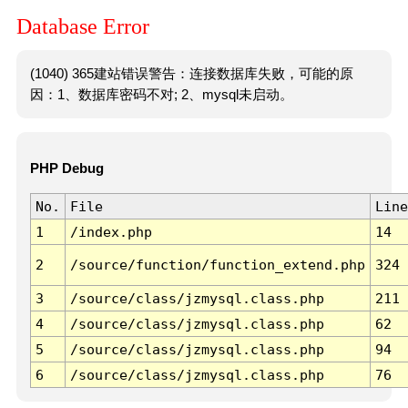
Database Error
(1040) 365建站错误警告：连接数据库失败，可能的原
因：1、数据库密码不对; 2、mysql未启动。
PHP Debug
No.
File
Line
1
/index.php
14
2
/source/function/function_extend.php
324
3
/source/class/jzmysql.class.php
211
4
/source/class/jzmysql.class.php
62
5
/source/class/jzmysql.class.php
94
6
/source/class/jzmysql.class.php
76