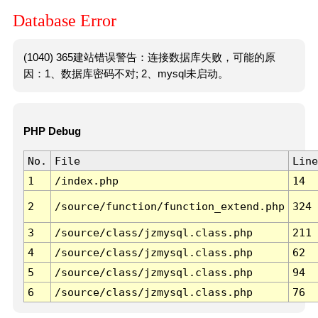
Database Error
(1040) 365建站错误警告：连接数据库失败，可能的原
因：1、数据库密码不对; 2、mysql未启动。
PHP Debug
No.
File
Line
1
/index.php
14
2
/source/function/function_extend.php
324
3
/source/class/jzmysql.class.php
211
4
/source/class/jzmysql.class.php
62
5
/source/class/jzmysql.class.php
94
6
/source/class/jzmysql.class.php
76