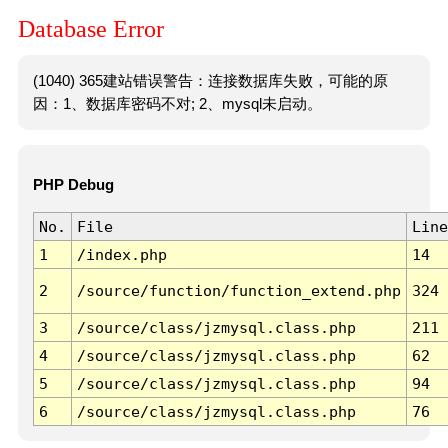
Database Error
(1040) 365建站错误警告：连接数据库失败，可能的原
因：1、数据库密码不对; 2、mysql未启动。
PHP Debug
No.
File
Line
1
/index.php
14
2
/source/function/function_extend.php
324
3
/source/class/jzmysql.class.php
211
4
/source/class/jzmysql.class.php
62
5
/source/class/jzmysql.class.php
94
6
/source/class/jzmysql.class.php
76