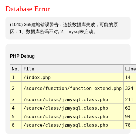
Database Error
(1040) 365建站错误警告：连接数据库失败，可能的原
因：1、数据库密码不对; 2、mysql未启动。
PHP Debug
No.
File
Line
1
/index.php
14
2
/source/function/function_extend.php
324
3
/source/class/jzmysql.class.php
211
4
/source/class/jzmysql.class.php
62
5
/source/class/jzmysql.class.php
94
6
/source/class/jzmysql.class.php
76