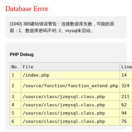
Database Error
(1040) 365建站错误警告：连接数据库失败，可能的原
因：1、数据库密码不对; 2、mysql未启动。
PHP Debug
No.
File
Line
1
/index.php
14
2
/source/function/function_extend.php
324
3
/source/class/jzmysql.class.php
211
4
/source/class/jzmysql.class.php
62
5
/source/class/jzmysql.class.php
94
6
/source/class/jzmysql.class.php
76