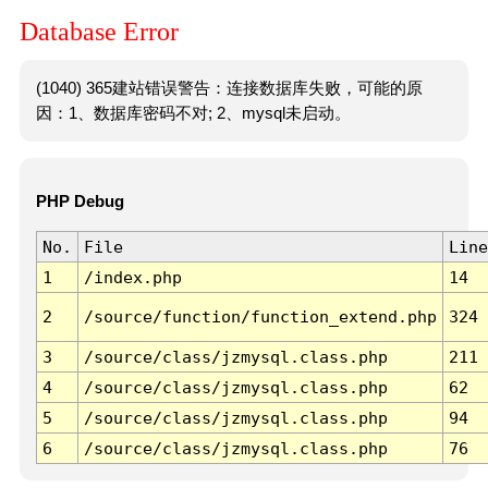
Database Error
(1040) 365建站错误警告：连接数据库失败，可能的原
因：1、数据库密码不对; 2、mysql未启动。
PHP Debug
No.
File
Line
1
/index.php
14
2
/source/function/function_extend.php
324
3
/source/class/jzmysql.class.php
211
4
/source/class/jzmysql.class.php
62
5
/source/class/jzmysql.class.php
94
6
/source/class/jzmysql.class.php
76