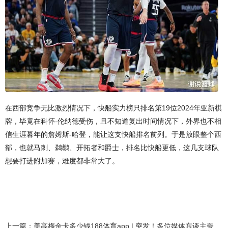
在西部竞争无比激烈情况下，快船实力榜只排名第19位2024年亚新棋
牌，毕竟在科怀-伦纳德受伤，且不知道复出时间情况下，外界也不相
信生涯暮年的詹姆斯-哈登，能让这支快船排名前列。于是放眼整个西
部，也就马刺、鹈鹕、开拓者和爵士，排名比快船更低，这几支球队
想要打进附加赛，难度都非常大了。
上一篇：
美高梅金卡多少钱188体育app | 突发！多位媒体东谈主夸