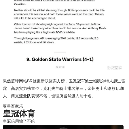
果然篮球网站BR就更新联盟实力榜，卫冕冠军波士顿凯尔特人超过雷
霆，高居实力榜首位，克利夫兰骑士排名第三，金州勇士和洛杉矶湖
人，两支流量队表现不俗，也理所当然进入前十名。
亚星百家乐
皇冠体育
皇冠信用输了不给