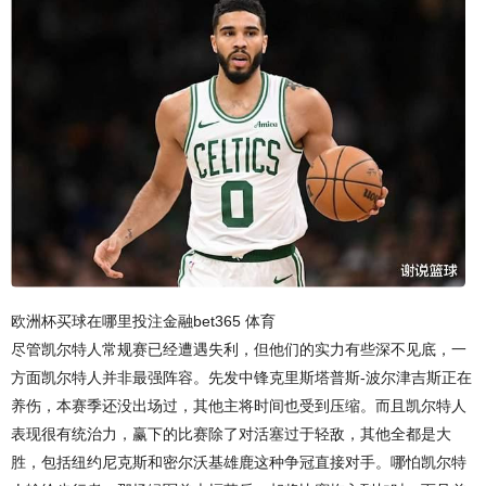
欧洲杯买球在哪里投注金融bet365 体育
尽管凯尔特人常规赛已经遭遇失利，但他们的实力有些深不见底，一
方面凯尔特人并非最强阵容。先发中锋克里斯塔普斯-波尔津吉斯正在
养伤，本赛季还没出场过，其他主将时间也受到压缩。而且凯尔特人
表现很有统治力，赢下的比赛除了对活塞过于轻敌，其他全都是大
胜，包括纽约尼克斯和密尔沃基雄鹿这种争冠直接对手。哪怕凯尔特