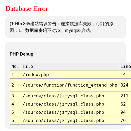
Database Error
(1040) 365建站错误警告：连接数据库失败，可能的原
因：1、数据库密码不对; 2、mysql未启动。
PHP Debug
No.
File
Line
1
/index.php
14
2
/source/function/function_extend.php
324
3
/source/class/jzmysql.class.php
211
4
/source/class/jzmysql.class.php
62
5
/source/class/jzmysql.class.php
94
6
/source/class/jzmysql.class.php
76