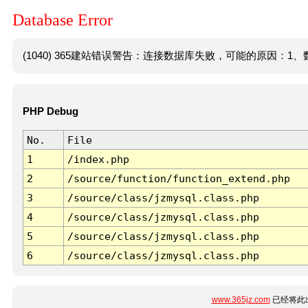
Database Error
(1040) 365建站错误警告：连接数据库失败，可能的原因：1、数
PHP Debug
No.
File
1
/index.php
2
/source/function/function_extend.php
3
/source/class/jzmysql.class.php
4
/source/class/jzmysql.class.php
5
/source/class/jzmysql.class.php
6
/source/class/jzmysql.class.php
www.365jz.com
已经将此