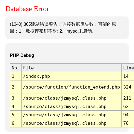
Database Error
(1040) 365建站错误警告：连接数据库失败，可能的原
因：1、数据库密码不对; 2、mysql未启动。
PHP Debug
No.
File
Line
1
/index.php
14
2
/source/function/function_extend.php
324
3
/source/class/jzmysql.class.php
211
4
/source/class/jzmysql.class.php
62
5
/source/class/jzmysql.class.php
94
6
/source/class/jzmysql.class.php
76