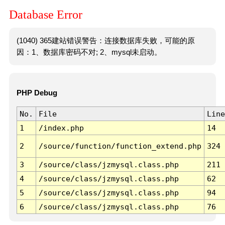
Database Error
(1040) 365建站错误警告：连接数据库失败，可能的原
因：1、数据库密码不对; 2、mysql未启动。
PHP Debug
No.
File
Line
1
/index.php
14
2
/source/function/function_extend.php
324
3
/source/class/jzmysql.class.php
211
4
/source/class/jzmysql.class.php
62
5
/source/class/jzmysql.class.php
94
6
/source/class/jzmysql.class.php
76