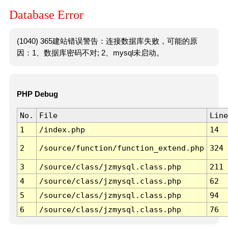
Database Error
(1040) 365建站错误警告：连接数据库失败，可能的原
因：1、数据库密码不对; 2、mysql未启动。
PHP Debug
No.
File
Line
1
/index.php
14
2
/source/function/function_extend.php
324
3
/source/class/jzmysql.class.php
211
4
/source/class/jzmysql.class.php
62
5
/source/class/jzmysql.class.php
94
6
/source/class/jzmysql.class.php
76