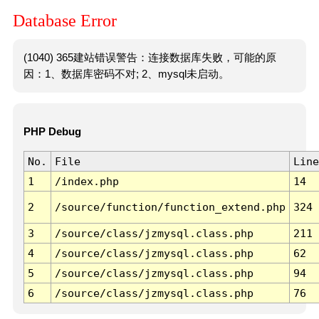
Database Error
(1040) 365建站错误警告：连接数据库失败，可能的原
因：1、数据库密码不对; 2、mysql未启动。
PHP Debug
No.
File
Line
1
/index.php
14
2
/source/function/function_extend.php
324
3
/source/class/jzmysql.class.php
211
4
/source/class/jzmysql.class.php
62
5
/source/class/jzmysql.class.php
94
6
/source/class/jzmysql.class.php
76