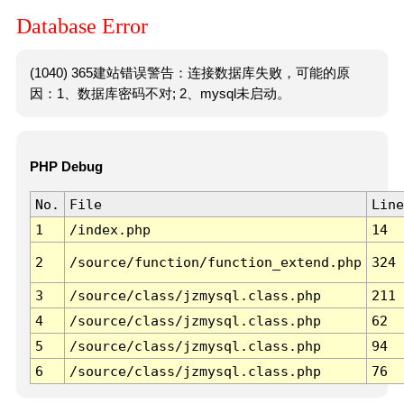
Database Error
(1040) 365建站错误警告：连接数据库失败，可能的原
因：1、数据库密码不对; 2、mysql未启动。
PHP Debug
No.
File
Line
1
/index.php
14
2
/source/function/function_extend.php
324
3
/source/class/jzmysql.class.php
211
4
/source/class/jzmysql.class.php
62
5
/source/class/jzmysql.class.php
94
6
/source/class/jzmysql.class.php
76