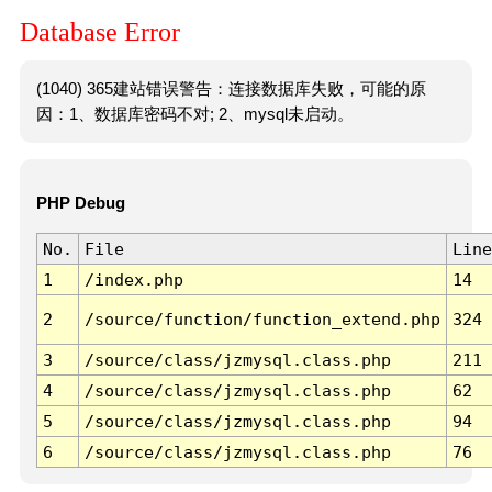
Database Error
(1040) 365建站错误警告：连接数据库失败，可能的原
因：1、数据库密码不对; 2、mysql未启动。
PHP Debug
No.
File
Line
1
/index.php
14
2
/source/function/function_extend.php
324
3
/source/class/jzmysql.class.php
211
4
/source/class/jzmysql.class.php
62
5
/source/class/jzmysql.class.php
94
6
/source/class/jzmysql.class.php
76