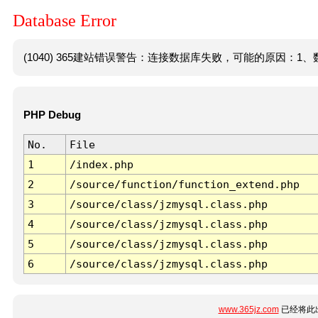
Database Error
(1040) 365建站错误警告：连接数据库失败，可能的原因：1、数
PHP Debug
No.
File
1
/index.php
2
/source/function/function_extend.php
3
/source/class/jzmysql.class.php
4
/source/class/jzmysql.class.php
5
/source/class/jzmysql.class.php
6
/source/class/jzmysql.class.php
www.365jz.com
已经将此