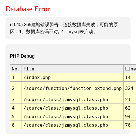
Database Error
(1040) 365建站错误警告：连接数据库失败，可能的原
因：1、数据库密码不对; 2、mysql未启动。
PHP Debug
No.
File
Line
1
/index.php
14
2
/source/function/function_extend.php
324
3
/source/class/jzmysql.class.php
211
4
/source/class/jzmysql.class.php
62
5
/source/class/jzmysql.class.php
94
6
/source/class/jzmysql.class.php
76