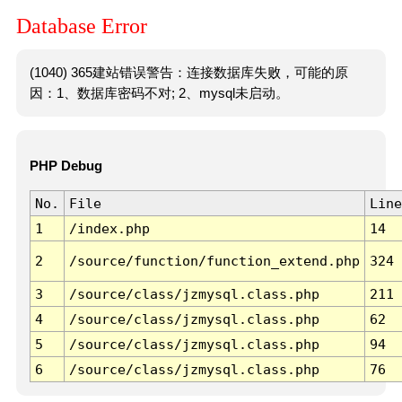
Database Error
(1040) 365建站错误警告：连接数据库失败，可能的原
因：1、数据库密码不对; 2、mysql未启动。
PHP Debug
No.
File
Line
1
/index.php
14
2
/source/function/function_extend.php
324
3
/source/class/jzmysql.class.php
211
4
/source/class/jzmysql.class.php
62
5
/source/class/jzmysql.class.php
94
6
/source/class/jzmysql.class.php
76