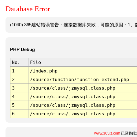
Database Error
(1040) 365建站错误警告：连接数据库失败，可能的原因：1、数
PHP Debug
No.
File
1
/index.php
2
/source/function/function_extend.php
3
/source/class/jzmysql.class.php
4
/source/class/jzmysql.class.php
5
/source/class/jzmysql.class.php
6
/source/class/jzmysql.class.php
www.365jz.com
已经将此