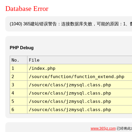
Database Error
(1040) 365建站错误警告：连接数据库失败，可能的原因：1、数
PHP Debug
No.
File
1
/index.php
2
/source/function/function_extend.php
3
/source/class/jzmysql.class.php
4
/source/class/jzmysql.class.php
5
/source/class/jzmysql.class.php
6
/source/class/jzmysql.class.php
www.365jz.com
已经将此