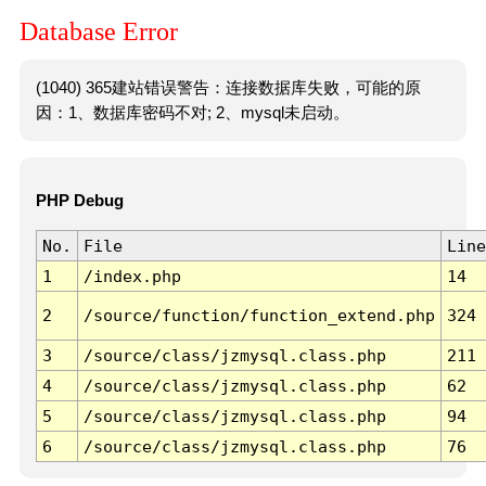
Database Error
(1040) 365建站错误警告：连接数据库失败，可能的原
因：1、数据库密码不对; 2、mysql未启动。
PHP Debug
No.
File
Line
1
/index.php
14
2
/source/function/function_extend.php
324
3
/source/class/jzmysql.class.php
211
4
/source/class/jzmysql.class.php
62
5
/source/class/jzmysql.class.php
94
6
/source/class/jzmysql.class.php
76