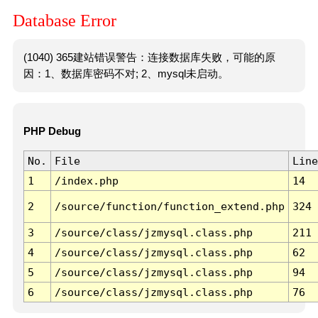
Database Error
(1040) 365建站错误警告：连接数据库失败，可能的原
因：1、数据库密码不对; 2、mysql未启动。
PHP Debug
No.
File
Line
1
/index.php
14
2
/source/function/function_extend.php
324
3
/source/class/jzmysql.class.php
211
4
/source/class/jzmysql.class.php
62
5
/source/class/jzmysql.class.php
94
6
/source/class/jzmysql.class.php
76