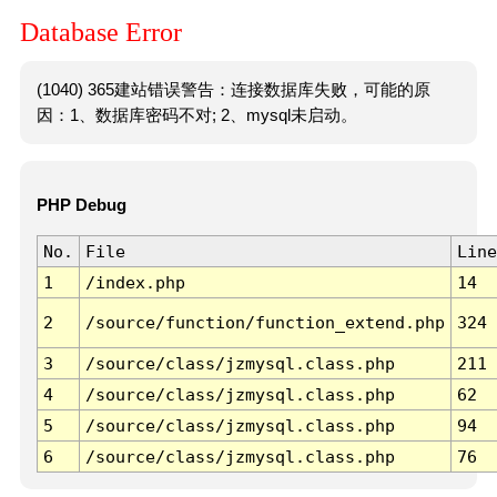
Database Error
(1040) 365建站错误警告：连接数据库失败，可能的原
因：1、数据库密码不对; 2、mysql未启动。
PHP Debug
No.
File
Line
1
/index.php
14
2
/source/function/function_extend.php
324
3
/source/class/jzmysql.class.php
211
4
/source/class/jzmysql.class.php
62
5
/source/class/jzmysql.class.php
94
6
/source/class/jzmysql.class.php
76