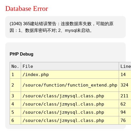
Database Error
(1040) 365建站错误警告：连接数据库失败，可能的原
因：1、数据库密码不对; 2、mysql未启动。
PHP Debug
No.
File
Line
1
/index.php
14
2
/source/function/function_extend.php
324
3
/source/class/jzmysql.class.php
211
4
/source/class/jzmysql.class.php
62
5
/source/class/jzmysql.class.php
94
6
/source/class/jzmysql.class.php
76