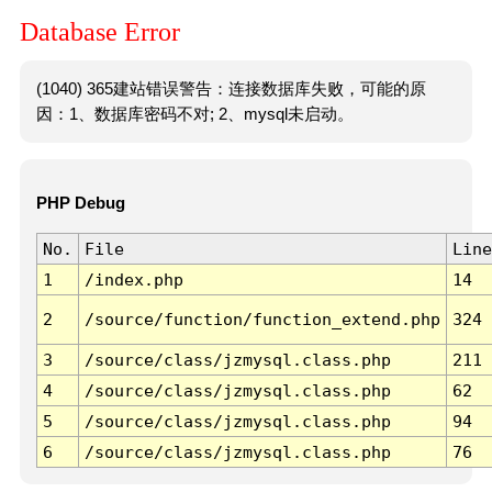
Database Error
(1040) 365建站错误警告：连接数据库失败，可能的原
因：1、数据库密码不对; 2、mysql未启动。
PHP Debug
No.
File
Line
1
/index.php
14
2
/source/function/function_extend.php
324
3
/source/class/jzmysql.class.php
211
4
/source/class/jzmysql.class.php
62
5
/source/class/jzmysql.class.php
94
6
/source/class/jzmysql.class.php
76