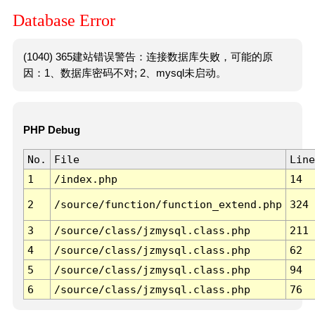
Database Error
(1040) 365建站错误警告：连接数据库失败，可能的原
因：1、数据库密码不对; 2、mysql未启动。
PHP Debug
No.
File
Line
1
/index.php
14
2
/source/function/function_extend.php
324
3
/source/class/jzmysql.class.php
211
4
/source/class/jzmysql.class.php
62
5
/source/class/jzmysql.class.php
94
6
/source/class/jzmysql.class.php
76