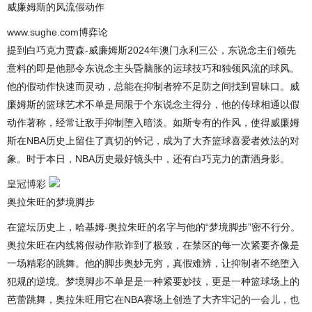
威廉姆斯的风流假动作
www.sughe.com博弈论
提到白巧克力贾森-威廉姆斯2024年澳门永利三公，东说念主们领先
意料的即是他那令东说念主头昏脑胀的运球技巧和独领风流的球风。
他的假动作快速而灵动，总能在抑制者猝不足防之间找到冒昧口。威
廉姆斯的篮球艺术不单是局限于个东说念主得分，他的传球相通以假
动作著称，经常让敌手抑制堕入暗淡。如斯专有的作风，使得威廉姆
斯在NBA历史上留住了真切的钤记，成为了大齐篮球喜爱者效法的对
象。时于本日，NBA历史最好镜头中，还有白巧克力的萧洒身影。
皇冠博彩
奥拉朱旺的梦境脚步
在篮坛历史上，哈基姆-奥拉朱旺的名字与他的“梦境脚步”密不行分。
奥拉朱旺在内线将假动作欺诈到了极致，在禁区的每一次紧要齐像是
一场精彩的跳舞。他的脚步奥妙无穷，真假难辨，让抑制者不绝堕入
犯规的逆境。梦境脚步不单是是一种紧要妙技，更是一种篮球场上的
芭蕾跳舞，奥拉朱旺用它在NBA赛场上创造了大齐牢记的一会儿，也