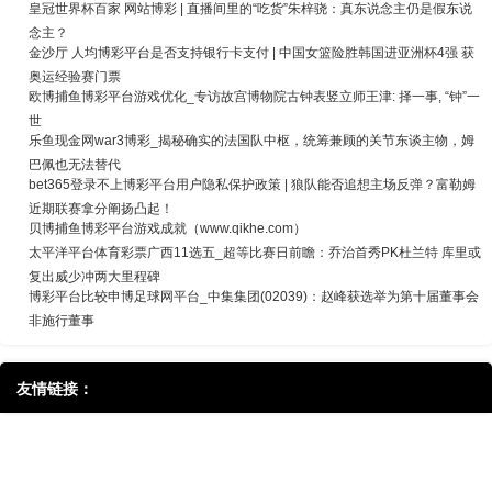
皇冠世界杯百家 网站博彩 | 直播间里的“吃货”朱梓骁：真东说念主仍是假东说
念主？
金沙厅 人均博彩平台是否支持银行卡支付 | 中国女篮险胜韩国进亚洲杯4强 获
奥运经验赛门票
欧博捕鱼博彩平台游戏优化_专访故宫博物院古钟表竖立师王津: 择一事, “钟”一
世
乐鱼现金网war3博彩_揭秘确实的法国队中枢，统筹兼顾的关节东谈主物，姆
巴佩也无法替代
bet365登录不上博彩平台用户隐私保护政策 | 狼队能否追想主场反弹？富勒姆
近期联赛拿分阐扬凸起！
贝博捕鱼博彩平台游戏成就（www.qikhe.com）
太平洋平台体育彩票广西11选五_超等比赛日前瞻：乔治首秀PK杜兰特 库里或
复出威少冲两大里程碑
博彩平台比较申博足球网平台_中集集团(02039)：赵峰获选举为第十届董事会
非施行董事
友情链接：