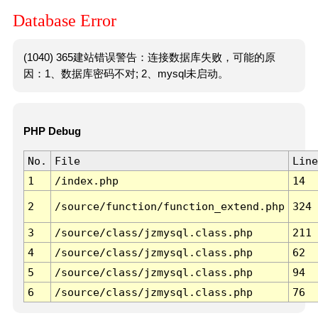
Database Error
(1040) 365建站错误警告：连接数据库失败，可能的原
因：1、数据库密码不对; 2、mysql未启动。
PHP Debug
No.
File
Line
1
/index.php
14
2
/source/function/function_extend.php
324
3
/source/class/jzmysql.class.php
211
4
/source/class/jzmysql.class.php
62
5
/source/class/jzmysql.class.php
94
6
/source/class/jzmysql.class.php
76