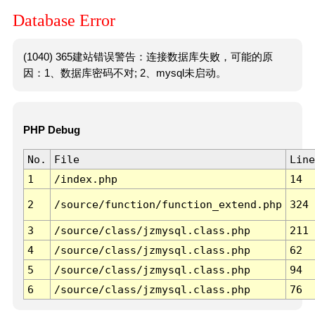
Database Error
(1040) 365建站错误警告：连接数据库失败，可能的原
因：1、数据库密码不对; 2、mysql未启动。
PHP Debug
No.
File
Line
1
/index.php
14
2
/source/function/function_extend.php
324
3
/source/class/jzmysql.class.php
211
4
/source/class/jzmysql.class.php
62
5
/source/class/jzmysql.class.php
94
6
/source/class/jzmysql.class.php
76