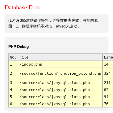
Database Error
(1040) 365建站错误警告：连接数据库失败，可能的原
因：1、数据库密码不对; 2、mysql未启动。
PHP Debug
No.
File
Line
1
/index.php
14
2
/source/function/function_extend.php
324
3
/source/class/jzmysql.class.php
211
4
/source/class/jzmysql.class.php
62
5
/source/class/jzmysql.class.php
94
6
/source/class/jzmysql.class.php
76