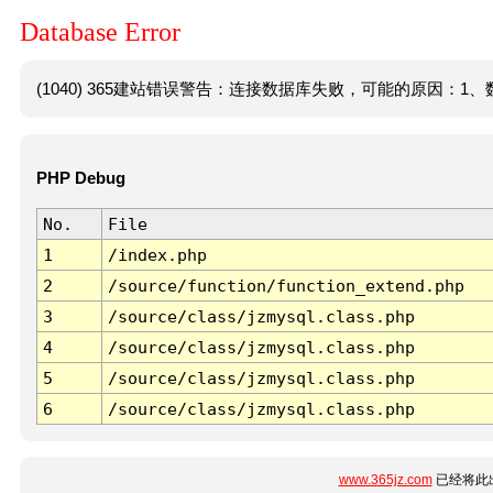
Database Error
(1040) 365建站错误警告：连接数据库失败，可能的原因：1、数
PHP Debug
No.
File
1
/index.php
2
/source/function/function_extend.php
3
/source/class/jzmysql.class.php
4
/source/class/jzmysql.class.php
5
/source/class/jzmysql.class.php
6
/source/class/jzmysql.class.php
www.365jz.com
已经将此