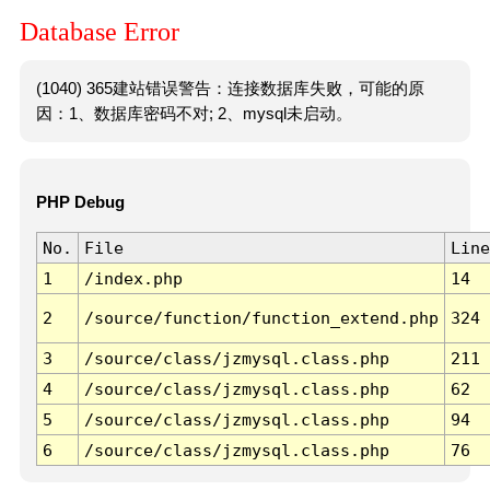
Database Error
(1040) 365建站错误警告：连接数据库失败，可能的原
因：1、数据库密码不对; 2、mysql未启动。
PHP Debug
No.
File
Line
1
/index.php
14
2
/source/function/function_extend.php
324
3
/source/class/jzmysql.class.php
211
4
/source/class/jzmysql.class.php
62
5
/source/class/jzmysql.class.php
94
6
/source/class/jzmysql.class.php
76