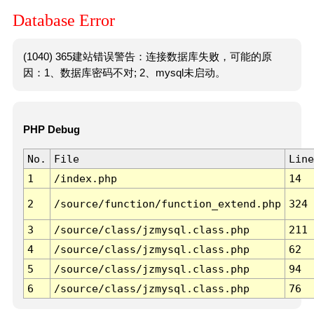
Database Error
(1040) 365建站错误警告：连接数据库失败，可能的原
因：1、数据库密码不对; 2、mysql未启动。
PHP Debug
No.
File
Line
1
/index.php
14
2
/source/function/function_extend.php
324
3
/source/class/jzmysql.class.php
211
4
/source/class/jzmysql.class.php
62
5
/source/class/jzmysql.class.php
94
6
/source/class/jzmysql.class.php
76